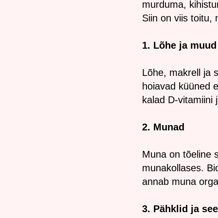
murduma, kihistu
Siin on viis toitu
1. Lõhe ja muud
Lõhe, makrell ja
hoiavad küüned e
kalad D-vitamiini 
2. Munad
Muna on tõeline su
munakollases. Bio
annab muna organi
3. Pähklid ja s