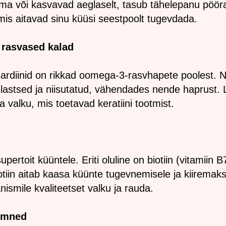
ma või kasvavad aeglaselt, tasub tähelepanu pöö
, mis aitavad sinu küüsi seestpoolt tugevdada.
 rasvased kalad
 sardiinid on rikkad oomega-3-rasvhapete poolest.
lastsed ja niisutatud, vähendades nende haprust. 
ja valku, mis toetavad keratiini tootmist.
pertoit küüntele. Eriti oluline on biotiin (vitamiin B
tiin aitab kaasa küünte tugevnemisele ja kiiremak
smile kvaliteetset valku ja rauda.
eemned