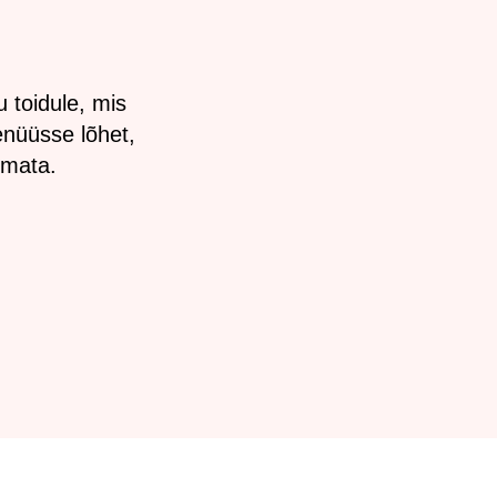
u toidule, mis
enüüsse lõhet,
emata.