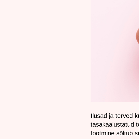
Ilusad ja terved 
tasakaalustatud t
tootmine sõltub s