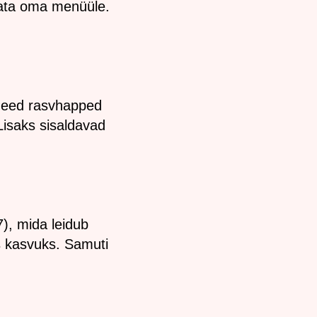
rata oma menüüle.
 Need rasvhapped
Lisaks sisaldavad
7), mida leidub
s kasvuks. Samuti