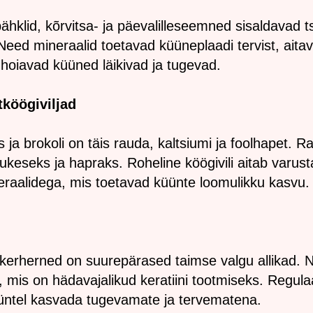
hklid, kõrvitsa- ja päevalilleseemned sisaldavad tsi
eed mineraalid toetavad küüneplaadi tervist, ait
g hoiavad küüned läikivad ja tugevad.
tköögiviljad
s ja brokoli on täis rauda, kaltsiumi ja foolhapet.
eseks ja hapraks. Roheline köögivili aitab varust
neraalidega, mis toetavad küünte loomulikku kasvu.
ikerherned on suurepärased taimse valgu allikad. 
ini, mis on hädavajalikud keratiini tootmiseks. Regul
üntel kasvada tugevamate ja tervematena.