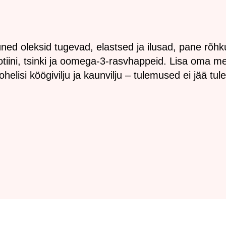
üned oleksid tugevad, elastsed ja ilusad, pane rõhk
iotiini, tsinki ja oomega-3-rasvhappeid. Lisa oma m
helisi köögivilju ja kaunvilju – tulemused ei jää tul
Tilda
Made on