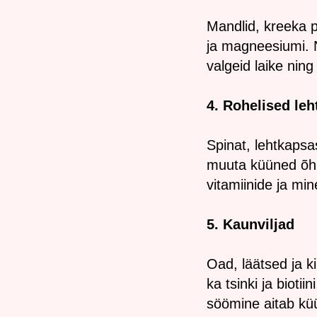
Mandlid, kreeka pä
ja magneesiumi. N
valgeid laike nin
4. Rohelised leh
Spinat, lehtkapsa
muuta küüned õhuk
vitamiinide ja mi
5. Kaunviljad
Oad, läätsed ja k
ka tsinki ja bioti
söömine aitab kü