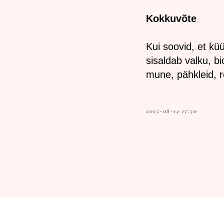
Kokkuvõte
Kui soovid, et kü
sisaldab valku, b
mune, pähkleid, ro
2025-08-14 17:30