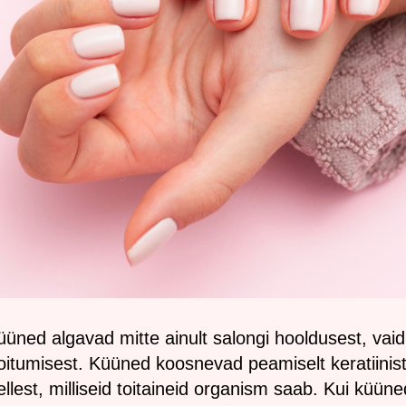
küüned algavad mitte ainult salongi hooldusest, vaid
oitumisest. Küüned koosnevad peamiselt keratiinist 
ellest, milliseid toitaineid organism saab. Kui küün