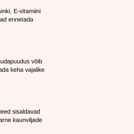
nki, E-vitamiini
avad ennetada
 Raudapuudus võib
ada keha vajalike
Need sisaldavad
aarne kaunviljade